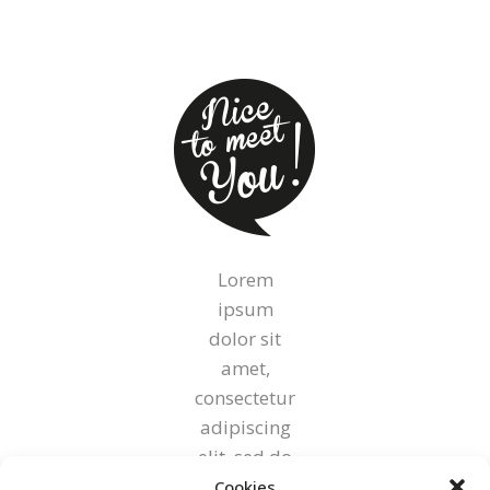
Lorem
ipsum
dolor sit
amet,
consectetur
adipiscing
elit, sed do
eiusmod
Cookies