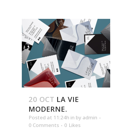
20 OCT
LA VIE
MODERNE.
Posted at 11:24h
in
by
admin
0 Comments
0
Likes