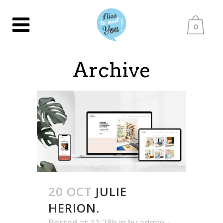
0
Archive
20 OCT
JULIE
HERION.
Posted at 11:28h
in
by
admin