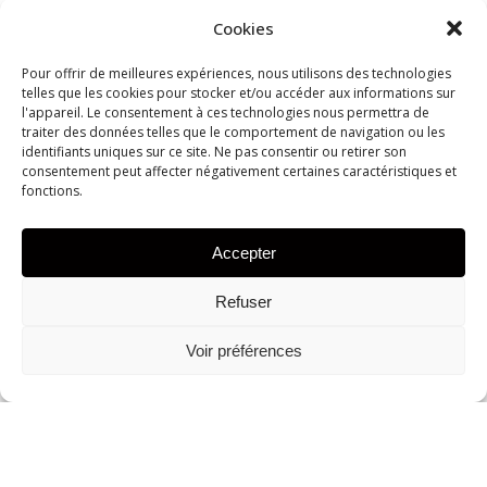
eiusmod
Cookies
tempor
Pour offrir de meilleures expériences, nous utilisons des technologies
incididunt
telles que les cookies pour stocker et/ou accéder aux informations sur
l'appareil. Le consentement à ces technologies nous permettra de
ut labore et
traiter des données telles que le comportement de navigation ou les
dolore
identifiants uniques sur ce site. Ne pas consentir ou retirer son
consentement peut affecter négativement certaines caractéristiques et
magna
fonctions.
aliqua. Ut
enim ad
Accepter
minim
veniam
Refuser
Voir préférences