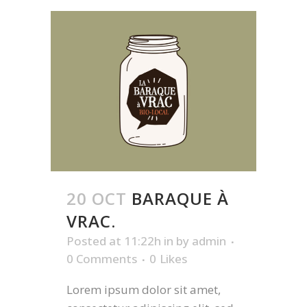
20 OCT
BARAQUE À
VRAC.
Posted at 11:22h
in
by
admin
0 Comments
0
Likes
Lorem ipsum dolor sit amet,