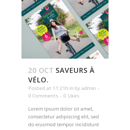
20 OCT
SAVEURS À
VÉLO.
Posted at 11:21h
in
by
admin
0 Comments
0
Likes
Lorem ipsum dolor sit amet,
consectetur adipiscing elit, sed
do eiusmod tempor incididunt