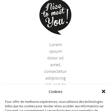
Lorem
ipsum
dolor sit
amet,
consectetur
adipiscing
elit, sed do
eiusmod
Cookies
tempor
Pour offrir de meilleures expériences, nous utilisons des technologies
incididunt
telles que les cookies pour stocker et/ou accéder aux informations sur
l'appareil. Le consentement à ces technologies nous permettra de