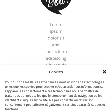
Lorem
ipsum
dolor sit
amet,
consectetur
adipiscing
elit, sed do
eiusmod
Cookies
tempor
Pour offrir de meilleures expériences, nous utilisons des technologies
incididunt
telles que les cookies pour stocker et/ou accéder aux informations sur
l'appareil. Le consentement à ces technologies nous permettra de
ut labore et
traiter des données telles que le comportement de navigation ou les
dolore
identifiants uniques sur ce site. Ne pas consentir ou retirer son
consentement peut affecter négativement certaines caractéristiques et
magna
fonctions.