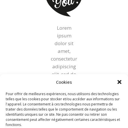
Lorem
ipsum
dolor sit
amet,
consectetur
adipiscing
elit, sed do
eiusmod
Cookies
tempor
Pour offrir de meilleures expériences, nous utilisons des technologies
incididunt
telles que les cookies pour stocker et/ou accéder aux informations sur
l'appareil. Le consentement à ces technologies nous permettra de
ut labore et
traiter des données telles que le comportement de navigation ou les
dolore
identifiants uniques sur ce site. Ne pas consentir ou retirer son
consentement peut affecter négativement certaines caractéristiques et
magna
fonctions.