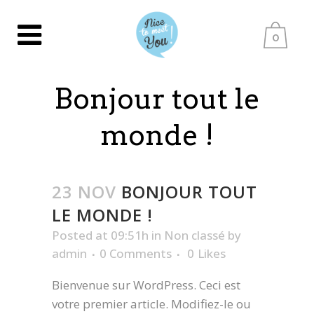
0
Bonjour tout le
monde !
23 NOV
BONJOUR TOUT
LE MONDE !
Posted at 09:51h
in
Non classé
by
admin
0 Comments
0
Likes
Bienvenue sur WordPress. Ceci est
votre premier article. Modifiez-le ou