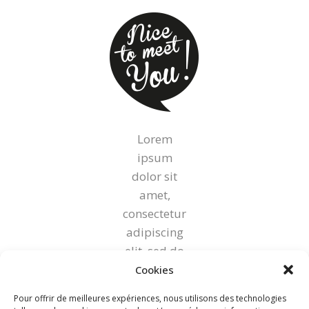
Lorem
ipsum
dolor sit
amet,
consectetur
adipiscing
elit, sed do
eiusmod
Cookies
tempor
Pour offrir de meilleures expériences, nous utilisons des technologies
incididunt