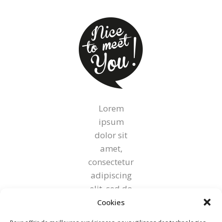
Lorem
ipsum
dolor sit
amet,
consectetur
adipiscing
elit, sed do
eiusmod
Cookies
tempor