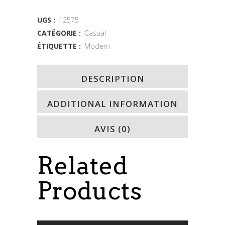
Shirt
quantity
UGS :
12575
CATÉGORIE :
Casual
ÉTIQUETTE :
Modern
DESCRIPTION
ADDITIONAL INFORMATION
AVIS (0)
Related
Products