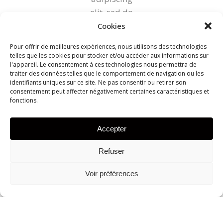
elit, sed do
eiusmod
Cookies
tempor
Pour offrir de meilleures expériences, nous utilisons des technologies
incididunt
telles que les cookies pour stocker et/ou accéder aux informations sur
l'appareil. Le consentement à ces technologies nous permettra de
ut labore et
traiter des données telles que le comportement de navigation ou les
dolore
identifiants uniques sur ce site. Ne pas consentir ou retirer son
consentement peut affecter négativement certaines caractéristiques et
magna
fonctions.
aliqua. Ut
enim ad
Accepter
minim
veniam
Refuser
Voir préférences