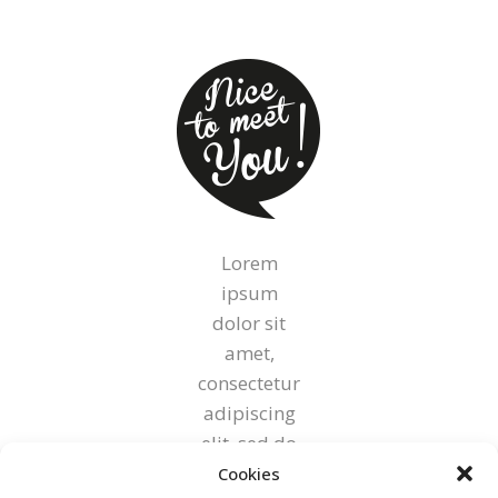
Lorem
ipsum
dolor sit
amet,
consectetur
adipiscing
elit, sed do
eiusmod
Cookies