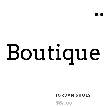
HOME
Boutique
JORDAN SHOES
$
65.00