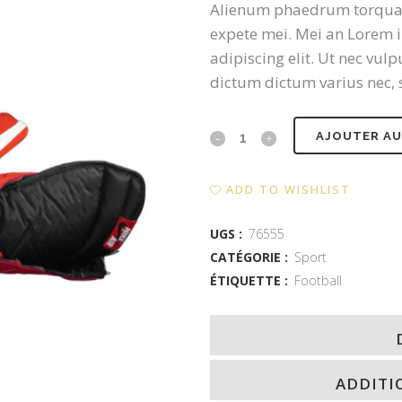
Alienum phaedrum torquatos 
expete mei. Mei an Lorem i
adipiscing elit. Ut nec vu
dictum dictum varius nec, s
Jordan
AJOUTER AU
Shoes
ADD TO WISHLIST
quantity
UGS :
76555
CATÉGORIE :
Sport
ÉTIQUETTE :
Football
ADDITI