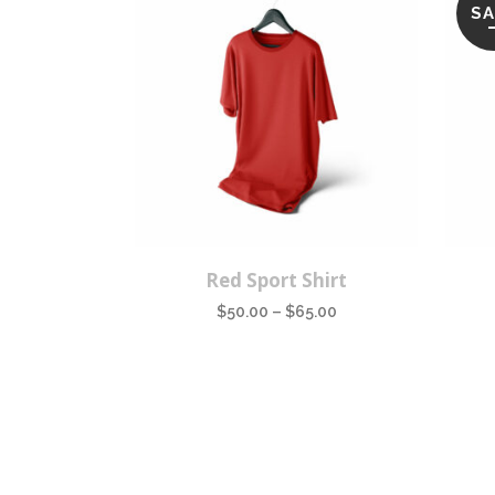
SA
This
Red Sport Shirt
product
$
50.00
–
$
65.00
has
multiple
variants.
The
options
may
be