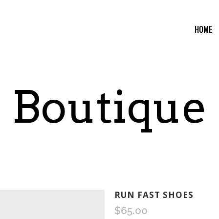
HOME
Boutique
RUN FAST SHOES
$
65.00