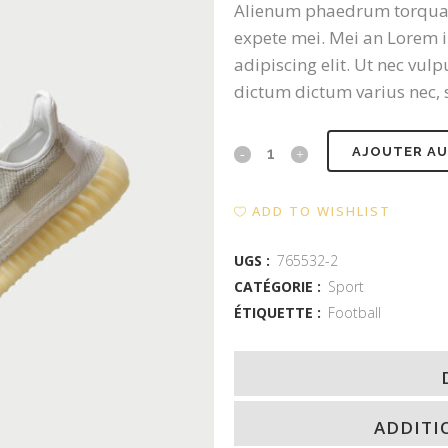
Alienum phaedrum torquatos 
expete mei. Mei an Lorem i
adipiscing elit. Ut nec vu
dictum dictum varius nec, s
Run
AJOUTER AU
Fast
ADD TO WISHLIST
Shoes
quantity
UGS :
765532-2
CATÉGORIE :
Sport
ÉTIQUETTE :
Football
ADDITI