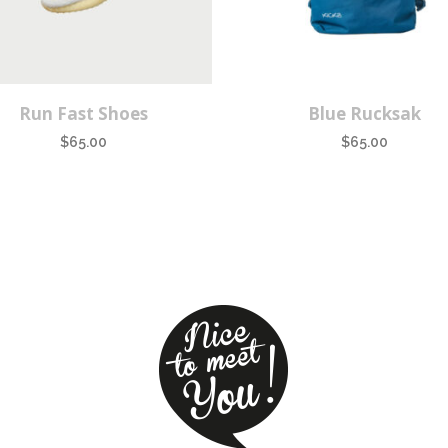
Run Fast Shoes
Blue Rucksak
$
65.00
$
65.00