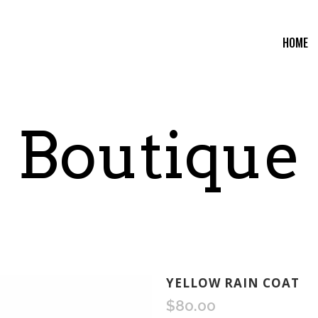
HOME
Boutique
YELLOW RAIN COAT
$
80.00