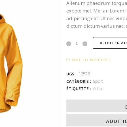
Alienum phaedrum torquatos 
expete mei. Mei an Lorem i
adipiscing elit. Ut nec vu
dictum dictum varius nec, s
Yellow
AJOUTER AU
Rain
ADD TO WISHLIST
Coat
quantity
UGS :
12576
CATÉGORIE :
Sport
ÉTIQUETTE :
Active
ADDITI