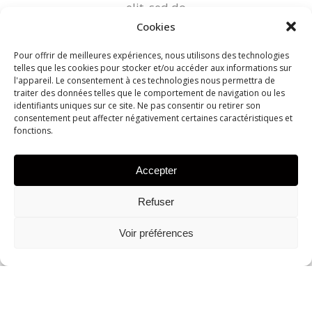
elit, sed do
eiusmod
Cookies
tempor
Pour offrir de meilleures expériences, nous utilisons des technologies
incididunt
telles que les cookies pour stocker et/ou accéder aux informations sur
l'appareil. Le consentement à ces technologies nous permettra de
ut labore et
traiter des données telles que le comportement de navigation ou les
dolore
identifiants uniques sur ce site. Ne pas consentir ou retirer son
consentement peut affecter négativement certaines caractéristiques et
magna
fonctions.
aliqua. Ut
enim ad
Accepter
minim
veniam
Refuser
Voir préférences