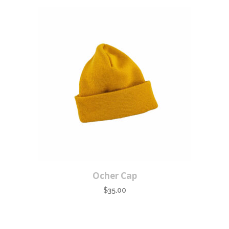
was:
is:
$65.00.
$50.00.
Ocher Cap
$
35.00