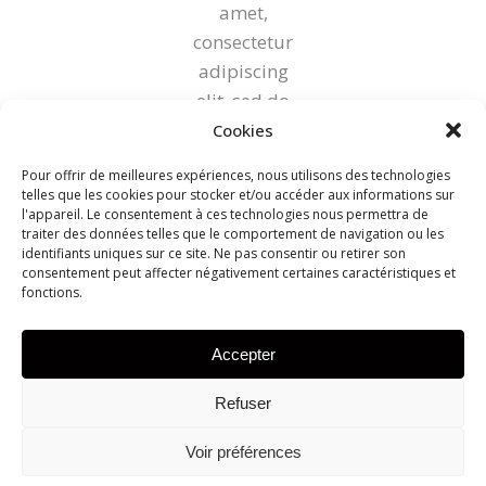
amet,
consectetur
adipiscing
elit, sed do
eiusmod
Cookies
tempor
Pour offrir de meilleures expériences, nous utilisons des technologies
incididunt
telles que les cookies pour stocker et/ou accéder aux informations sur
l'appareil. Le consentement à ces technologies nous permettra de
ut labore et
traiter des données telles que le comportement de navigation ou les
dolore
identifiants uniques sur ce site. Ne pas consentir ou retirer son
consentement peut affecter négativement certaines caractéristiques et
magna
fonctions.
aliqua. Ut
enim ad
Accepter
minim
veniam
Refuser
Voir préférences