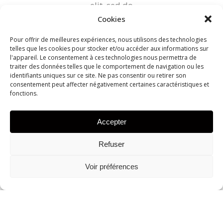
elit, sed do
eiusmod
Cookies
tempor
Pour offrir de meilleures expériences, nous utilisons des technologies
incididunt
telles que les cookies pour stocker et/ou accéder aux informations sur
l'appareil. Le consentement à ces technologies nous permettra de
ut labore et
traiter des données telles que le comportement de navigation ou les
dolore
identifiants uniques sur ce site. Ne pas consentir ou retirer son
consentement peut affecter négativement certaines caractéristiques et
magna
fonctions.
aliqua. Ut
enim ad
Accepter
minim
veniam
Refuser
Voir préférences