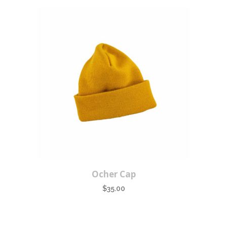
was:
is:
$65.00.
$50.00.
Ocher Cap
$
35.00