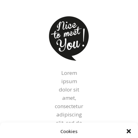
Lorem
ipsum
dolor sit
amet,
consectetur
adipiscing
elit, sed do
eiusmod
Cookies