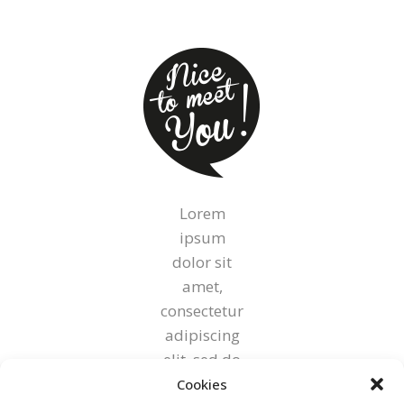
Lorem
ipsum
dolor sit
amet,
consectetur
adipiscing
elit, sed do
eiusmod
Cookies